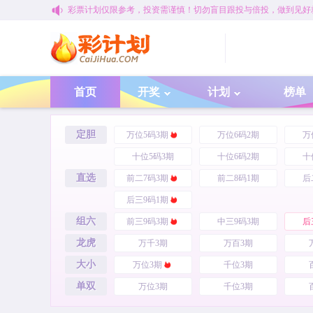
彩票计划仅限参考，投资需谨慎！切勿盲目跟投与倍投，做到见好
首页
开奖
计划
榜单
定胆
万位5码3期
万位6码2期
万
十位5码3期
十位6码2期
十
直选
前二7码3期
前二8码1期
后
后三9码1期
组六
前三9码3期
中三9码3期
后
龙虎
万千3期
万百3期
大小
万位3期
千位3期
单双
万位3期
千位3期