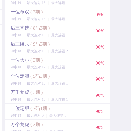
20中19
|
最大连对 16
|
最大连错 1
千位单双
( 3期 )
95%
20中19
|
最大连对 13
|
最大连错 1
后三直选
( 8码3期 )
90%
20中18
|
最大连对 16
|
最大连错 1
后三组六
( 9码3期 )
90%
20中18
|
最大连对 16
|
最大连错 2
十位大小
( 3期 )
90%
20中18
|
最大连对 12
|
最大连错 1
个位定胆
( 5码3期 )
90%
20中18
|
最大连对 10
|
最大连错 1
万千龙虎
( 3期 )
90%
20中18
|
最大连对 10
|
最大连错 1
十位定胆
( 7码1期 )
90%
20中18
|
最大连对 9
|
最大连错 1
万个龙虎
( 3期 )
90%