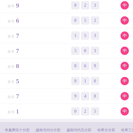
9
8
2
3
中
杀号
6
8
5
2
中
杀号
7
1
5
3
中
杀号
7
5
0
3
中
杀号
8
0
6
9
中
杀号
5
8
1
0
中
杀号
7
9
4
8
中
杀号
1
0
2
5
中
杀号
奇趣腾讯十分彩
越南河内分分彩
越南河内五分彩
哈希分分彩
哈希三