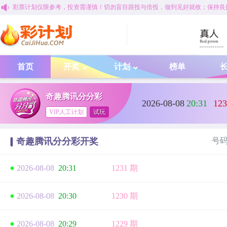
彩票计划仅限参考，投资需谨慎！切勿盲目跟投与倍投，做到见好就收；保持良
首页
开奖
计划
榜单
奇趣腾讯分分彩
2026-08-08
20:31
12
VIP人工计划
试玩
奇趣腾讯分分彩开奖
号
2026-08-08
20:31
1231 期
2026-08-08
20:30
1230 期
2026-08-08
20:29
1229 期