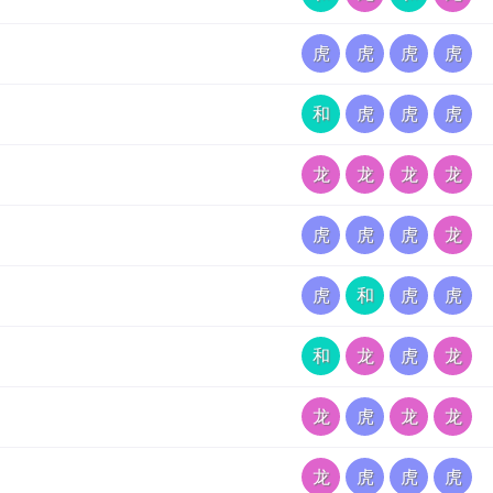
虎
虎
虎
虎
和
虎
虎
虎
龙
龙
龙
龙
虎
虎
虎
龙
虎
和
虎
虎
和
龙
虎
龙
龙
虎
龙
龙
龙
虎
虎
虎