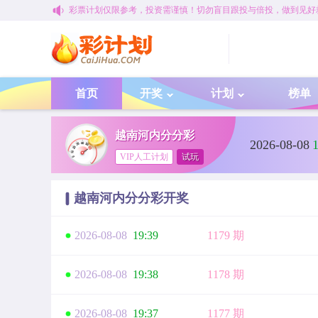
彩票计划仅限参考，投资需谨慎！切勿盲目跟投与倍投，做到见好
首页
开奖
计划
榜单
越南河内分分彩
2026-08-08
VIP人工计划
试玩
越南河内分分彩开奖
2026-08-08
19:39
1179 期
2026-08-08
19:38
1178 期
2026-08-08
19:37
1177 期