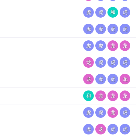
虎
虎
和
虎
虎
虎
虎
虎
虎
虎
龙
龙
龙
虎
虎
虎
龙
虎
虎
龙
和
龙
龙
龙
虎
虎
龙
虎
虎
龙
虎
虎